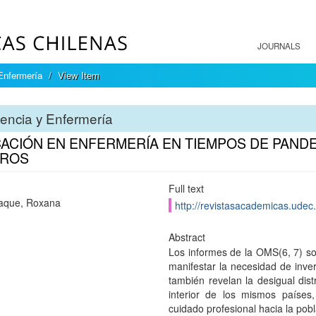
JOURNALS
Enfermería
View Item
encia y Enfermería
ACIÓN EN ENFERMERÍA EN TIEMPOS DE PANDE
UROS
Full text
aque, Roxana
http://revistasacademicas.udec.
Abstract
Los informes de la OMS(6, 7) so
manifestar la necesidad de inver
también revelan la desigual dis
interior de los mismos países
cuidado profesional hacia la pobl