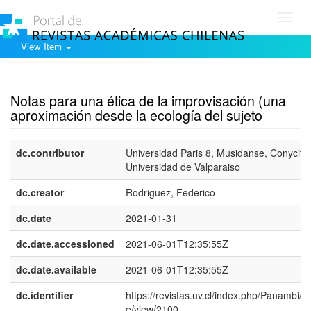
Toggl
navig
View Item
Show simple item record
Notas para una ética de la improvisación (una
aproximación desde la ecología del sujeto
dc.contributor
Universidad Paris 8, Musidanse, Conycit,
Universidad de Valparaiso
dc.creator
Rodriguez, Federico
dc.date
2021-01-31
dc.date.accessioned
2021-06-01T12:35:55Z
dc.date.available
2021-06-01T12:35:55Z
dc.identifier
https://revistas.uv.cl/index.php/Panambi/art
e/view/2100