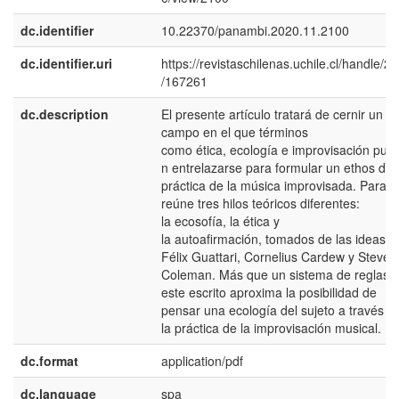
dc.identifier
10.22370/panambi.2020.11.2100
dc.identifier.uri
https://revistaschilenas.uchile.cl/handle/2
/167261
dc.description
El presente artículo tratará de cernir un
campo en el que términos
como ética, ecología e improvisación pue
n entrelazarse para formular un ethos de 
práctica de la música improvisada. Para e
reúne tres hilos teóricos diferentes:
la ecosofía, la ética y
la autoafirmación, tomados de las ideas d
Félix Guattari, Cornelius Cardew y Steve
Coleman. Más que un sistema de reglas,
este escrito aproxima la posibilidad de
pensar una ecología del sujeto a través d
la práctica de la improvisación musical.
dc.format
application/pdf
dc.language
spa