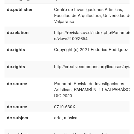
dc.publisher
Centro de Investigaciones Artísticas,
Facultad de Arquitectura, Universidad de
Valparaíso
dc.relation
https://revistas.uv.cl/index.php/Panambi/art
e/view/2100/2654
dc.rights
Copyright (c) 2021 Federico Rodriguez
dc.rights
http://creativecommons.org/licenses/by/4.
dc.source
Panambí. Revista de Investigaciones
Artísticas; PANAMBÍ N. 11 VALPARAÍSO
DIC.2020
dc.source
0719-630X
dc.subject
arte, música