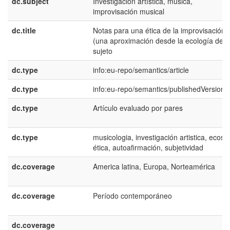
dc.subject
Investigación artística, música,
improvisación musical
dc.title
Notas para una ética de la improvisación
(una aproximación desde la ecología del
sujeto
dc.type
info:eu-repo/semantics/article
dc.type
info:eu-repo/semantics/publishedVersion
dc.type
Artículo evaluado por pares
dc.type
musicologia, investigación artistica, ecosof
ética, autoafirmación, subjetividad
dc.coverage
America latina, Europa, Norteamérica
dc.coverage
Período contemporáneo
dc.coverage