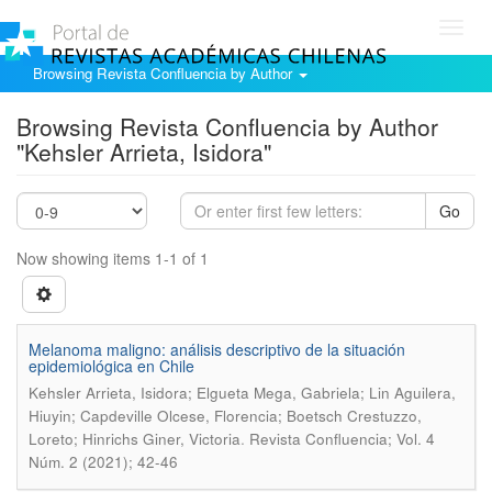
Toggl
navig
Browsing Revista Confluencia by Author
Browsing Revista Confluencia by Author
"Kehsler Arrieta, Isidora"
Go
Now showing items 1-1 of 1
Melanoma maligno: análisis descriptivo de la situación
epidemiológica en Chile
Kehsler Arrieta, Isidora; Elgueta Mega, Gabriela; Lin Aguilera,
Hiuyin; Capdeville Olcese, Florencia; Boetsch Crestuzzo,
.
Loreto; Hinrichs Giner, Victoria
Revista Confluencia; Vol. 4
Núm. 2 (2021); 42-46