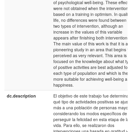
of psychological well-being. These effects
were not obtained when the intervention 
based on a training in optimism. In quality 
life, no differences were found between th
two types of intervention, although an
increase in the values of this variable
appears after finishing both interventions.
The main value of this work is that it is a
pioneering study in an area that begins to
perceived as very relevant. This area is
focused on the knowledge about what typ
of positive activities are best adjusted for
each type of population and which is the
more suitable for achieving well-being and
happiness.
dc.description
El objetivo de este trabajo fue determinar
qué tipo de actividades positivas se ajust
más a una población de personas mayore
considerando los modos específicos de
perseguir la felicidad en esta etapa de la
vida. Para ello, se realizaron dos
intervenciones una basada en gratitud y o