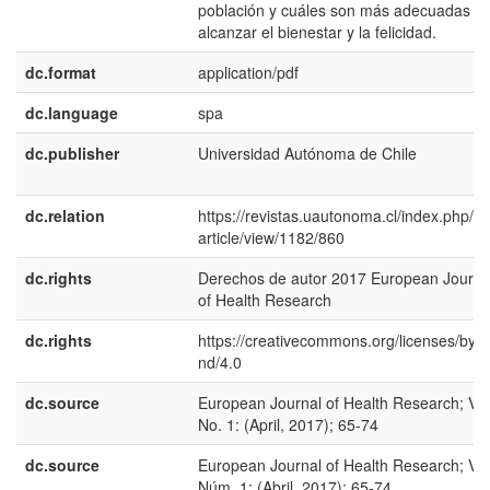
población y cuáles son más adecuadas p
alcanzar el bienestar y la felicidad.
dc.format
application/pdf
dc.language
spa
dc.publisher
Universidad Autónoma de Chile
dc.relation
https://revistas.uautonoma.cl/index.php/ej
article/view/1182/860
dc.rights
Derechos de autor 2017 European Journa
of Health Research
dc.rights
https://creativecommons.org/licenses/by-n
nd/4.0
dc.source
European Journal of Health Research; Vol
No. 1: (April, 2017); 65-74
dc.source
European Journal of Health Research; Vol
Núm. 1: (Abril, 2017); 65-74