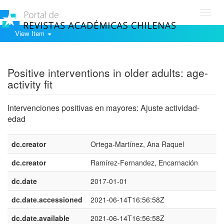
Toggl
navig
View Item
Show simple item record
Positive interventions in older adults: age-
activity fit
Intervenciones positivas en mayores: Ajuste actividad-
edad
dc.creator
Ortega-Martínez, Ana Raquel
dc.creator
Ramírez-Fernandez, Encarnación
dc.date
2017-01-01
dc.date.accessioned
2021-06-14T16:56:58Z
dc.date.available
2021-06-14T16:56:58Z