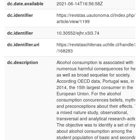
dc.date.available
2021-06-14T16:56:58Z
dc.identifier
https://revistas.uautonoma.cl/index.php/ej
article/view/1199
dc.identifier
10.30552/ejhr.v3i3.74
dc.identifier.uri
https://revistaschilenas.uchile.cl/handle/2
/168283
dc.description
Alcohol consumption is associated with
numerous harmful consequences for healt
as well as broad sequelae for society.
According OECD data, Portugal was, in
2014, the 15th largest consumer in the
European Union. For the alcohol
consumption concurences beliefs, myths
and preconceptions about their effects. Th
a mixed nature study, observational,
transversal and analytical research-action
The objective was to identify a set of myth
about alcohol consumption among the
student population of basic and secondar