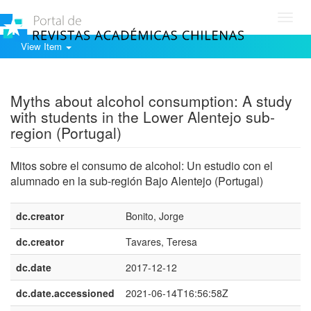
Toggl
navig
View Item
Show simple item record
Myths about alcohol consumption: A study
with students in the Lower Alentejo sub-
region (Portugal)
Mitos sobre el consumo de alcohol: Un estudio con el
alumnado en la sub-región Bajo Alentejo (Portugal)
dc.creator
Bonito, Jorge
dc.creator
Tavares, Teresa
dc.date
2017-12-12
dc.date.accessioned
2021-06-14T16:56:58Z