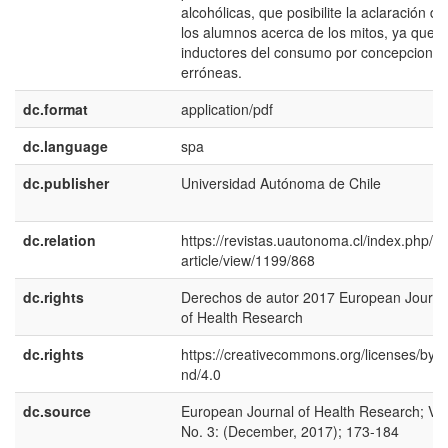
alcohólicas, que posibilite la aclaración de
los alumnos acerca de los mitos, ya que 
inductores del consumo por concepciones
erróneas.
dc.format
application/pdf
dc.language
spa
dc.publisher
Universidad Autónoma de Chile
dc.relation
https://revistas.uautonoma.cl/index.php/ej
article/view/1199/868
dc.rights
Derechos de autor 2017 European Journa
of Health Research
dc.rights
https://creativecommons.org/licenses/by-n
nd/4.0
dc.source
European Journal of Health Research; Vol
No. 3: (December, 2017); 173-184