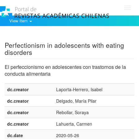
Toggl
navig
View Item
Show simple item record
Perfectionism in adolescents with eating
disorders
El perfeccionismo en adolescentes con trastornos de la
conducta alimentaria
dc.creator
Laporta-Herrero, Isabel
dc.creator
Delgado, María Pilar
dc.creator
Rebollar, Soraya
dc.creator
Lahuerta, Carmen
dc.date
2020-05-26