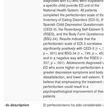
diagnosed with ED who went outpatiently 
a specific child-juvenile ED unit of the
National Health System. All patients
completed the perfectionism scale of the
Inventory of Eating Disorders (EDI-3), the
Spanish Child Depression Questionnaire
(CEDI-II), the Rosenberg Self-Esteem Sca
(RSES), and the Body Form Questionnair
(BSQ-34). Results indicate that the
perfectionism scale of EDI-3 correlates
significantly positively with CEDI-II (r =, 33
p =, 001) and BSQ-34 (r =, 199, p =, 45),
and in a negative way with the RSES (r = -
337, p =, 001). Adolescents diagnosed wit
ED who score higher on perfectionism sh
greater depressive symptoms and body
dissatisfaction, and lower self-esteem. We
believe that emphasizing the treatment of
perfectionism could result in a
psychopathological improvement of these
patients.
dc.description
El perfeccionismo ha sido considerado un