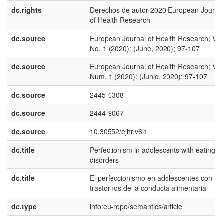
dc.rights
Derechos de autor 2020 European Journa
of Health Research
dc.source
European Journal of Health Research; Vol
No. 1 (2020): (June, 2020); 97-107
dc.source
European Journal of Health Research; Vol
Núm. 1 (2020): (Junio, 2020); 97-107
dc.source
2445-0308
dc.source
2444-9067
dc.source
10.30552/ejhr.v6i1
dc.title
Perfectionism in adolescents with eating
disorders
dc.title
El perfeccionismo en adolescentes con
trastornos de la conducta alimentaria
dc.type
info:eu-repo/semantics/article