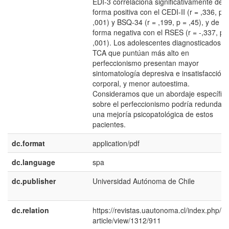
EDI-3 correlaciona significativamente de
forma positiva con el CEDI-II (r = ,336, p =
,001) y BSQ-34 (r = ,199, p = ,45), y de
forma negativa con el RSES (r = -,337, p 
,001). Los adolescentes diagnosticados d
TCA que puntúan más alto en
perfeccionismo presentan mayor
sintomatología depresiva e insatisfacción
corporal, y menor autoestima.
Consideramos que un abordaje específic
sobre el perfeccionismo podría redundar 
una mejoría psicopatológica de estos
pacientes.
dc.format
application/pdf
dc.language
spa
dc.publisher
Universidad Autónoma de Chile
dc.relation
https://revistas.uautonoma.cl/index.php/ej
article/view/1312/911