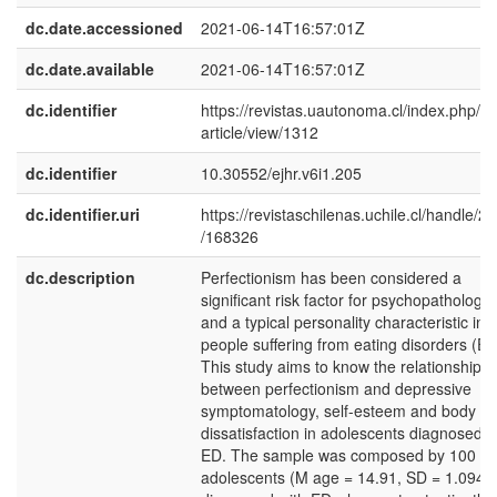
dc.date.accessioned
2021-06-14T16:57:01Z
dc.date.available
2021-06-14T16:57:01Z
dc.identifier
https://revistas.uautonoma.cl/index.php/ej
article/view/1312
dc.identifier
10.30552/ejhr.v6i1.205
dc.identifier.uri
https://revistaschilenas.uchile.cl/handle/2
/168326
dc.description
Perfectionism has been considered a
significant risk factor for psychopathology
and a typical personality characteristic in
people suffering from eating disorders (ED
This study aims to know the relationship
between perfectionism and depressive
symptomatology, self-esteem and body
dissatisfaction in adolescents diagnosed w
ED. The sample was composed by 100
adolescents (M age = 14.91, SD = 1.094)