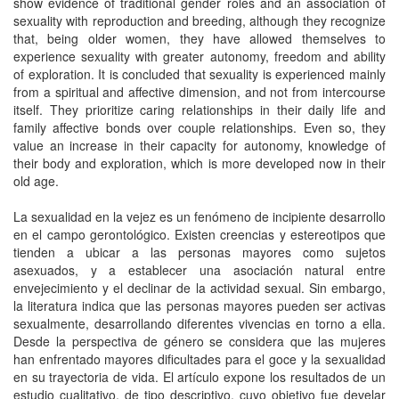
show evidence of traditional gender roles and an association of
sexuality with reproduction and breeding, although they recognize
that, being older women, they have allowed themselves to
experience sexuality with greater autonomy, freedom and ability
of exploration. It is concluded that sexuality is experienced mainly
from a spiritual and affective dimension, and not from intercourse
itself. They prioritize caring relationships in their daily life and
family affective bonds over couple relationships. Even so, they
value an increase in their capacity for autonomy, knowledge of
their body and exploration, which is more developed now in their
old age.
La sexualidad en la vejez es un fenómeno de incipiente desarrollo
en el campo gerontológico. Existen creencias y estereotipos que
tienden a ubicar a las personas mayores como sujetos
asexuados, y a establecer una asociación natural entre
envejecimiento y el declinar de la actividad sexual. Sin embargo,
la literatura indica que las personas mayores pueden ser activas
sexualmente, desarrollando diferentes vivencias en torno a ella.
Desde la perspectiva de género se considera que las mujeres
han enfrentado mayores dificultades para el goce y la sexualidad
en su trayectoria de vida. El artículo expone los resultados de un
estudio cualitativo, de tipo descriptivo, cuyo objetivo fue develar