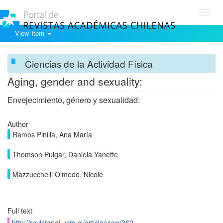
Toggl
navig
View Item
Ciencias de la Actividad Física
Aging, gender and sexuality:
Envejecimiento, género y sexualidad:
Author
Ramos Pinilla, Ana María
Thomson Pulgar, Daniela Yanette
Mazzucchelli Olmedo, Nicole
Full text
http://revistapai.ucm.cl/article/view/362