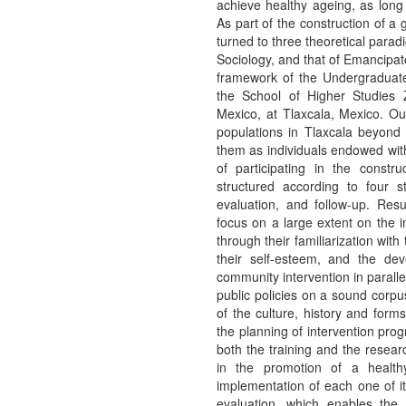
achieve healthy ageing, as long 
As part of the construction of 
turned to three theoretical parad
Sociology, and that of Emancipa
framework of the Undergradua
the School of Higher Studies 
Mexico, at Tlaxcala, Mexico. Our
populations in Tlaxcala beyond
them as individuals endowed with
of participating in the constru
structured according to four s
evaluation, and follow-up. Resul
focus on a large extent on the im
through their familiarization wit
their self-esteem, and the de
community intervention in parallel
public policies on a sound corpus
of the culture, history and form
the planning of intervention prog
both the training and the resea
in the promotion of a healt
implementation of each one of i
evaluation, which enables the