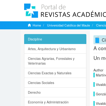
Home
Universidad Católica del Maule
Ciencia
Ci
Discipline
A com
Artes, Arquitectura y Urbanismo
Un mo
Ciencias Agrarias, Forestales y
Veterinarias
Author
Ciencias Exactas y Naturales
Martín
Ciencias Sociales
Vivald
Derecho
Gonzál
Economía y Administración
Vivald