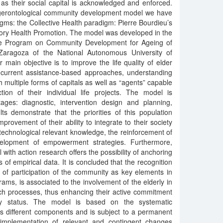
as their social capital is acknowledged and enforced.
a gerontological community development model we have
igms: the Collective Health paradigm: Pierre Bourdieu’s
tory Health Promotion. The model was developed in the
te Program on Community Development for Ageing of
Zaragoza of the National Autonomous University of
 main objective is to improve the life quality of elder
 current assistance-based approaches, understanding
 multiple forms of capitals as well as “agents” capable
ction of their individual life projects. The model is
tages: diagnostic, intervention design and planning,
ts demonstrate that the priorities of this population
provement of their ability to integrate to their society
h technological relevant knowledge, the reinforcement of
velopment of empowerment strategies. Furthermore,
 with action research offers the possibility of anchoring
 of empirical data. It is concluded that the recognition
s of participation of the community as key elements in
rams, is associated to the involvement of the elderly in
rch processes, thus enhancing their active commitment
hy status. The model is based on the systematic
ts different components and is subject to a permanent
 implementation of relevant and contingent changes