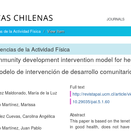
JOURNALS
s de la Actividad Física
View Item
encias de la Actividad Física
munity development intervention model for he
delo de intervención de desarrollo comunitari
Full text
ez Maldonado, María de la Luz
http://revistapai.ucm.cl/article/
10.29035/pai.5.1.60
o Martínez, Marissa
Abstract
ez Cuevas, Carolina Angélica
This paper is based on the tenet 
in good health, does not have m
o Martínez, Juan Pablo