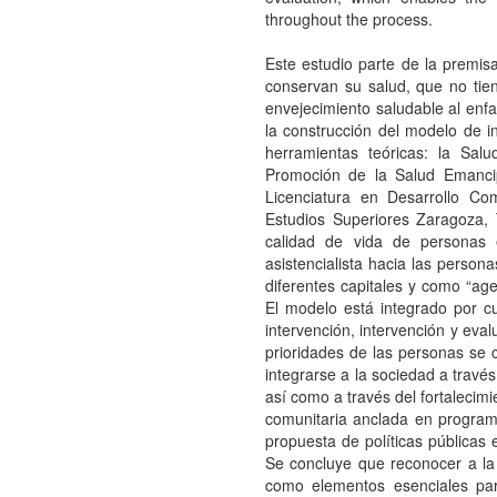
throughout the process.
Este estudio parte de la premi
conservan su salud, que no tie
envejecimiento saludable al enfat
la construcción del modelo de i
herramientas teóricas: la Salu
Promoción de la Salud Emanci
Licenciatura en Desarrollo Co
Estudios Superiores Zaragoza, T
calidad de vida de personas 
asistencialista hacia las perso
diferentes capitales y como “age
El modelo está integrado por cua
intervención, intervención y eva
prioridades de las personas se 
integrarse a la sociedad a través
así como a través del fortalecim
comunitaria anclada en programa
propuesta de políticas públicas 
Se concluye que reconocer a la c
como elementos esenciales para