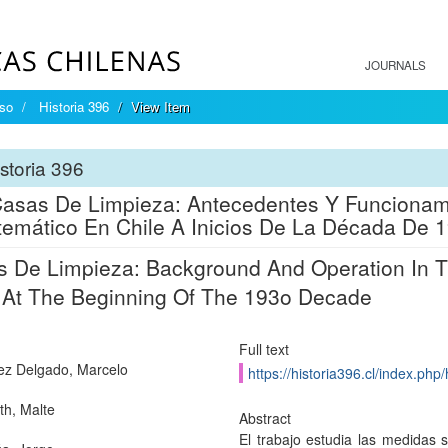
JOURNALS
íso
Historia 396
View Item
storia 396
asas De Limpieza: Antecedentes Y Funcionam
emático En Chile A Inicios De La Década De 
 De Limpieza: Background And Operation In T
 At The Beginning Of The 193o Decade
Full text
z Delgado, Marcelo
https://historia396.cl/index.php/
th, Malte
Abstract
El trabajo estudia las medidas s