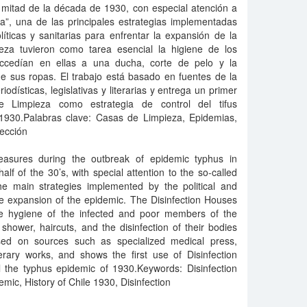
 mitad de la década de 1930, con especial atención a
a”, una de las principales estrategias implementadas
íticas y sanitarias para enfrentar la expansión de la
za tuvieron como tarea esencial la higiene de los
accedían en ellas a una ducha, corte de pelo y la
e sus ropas. El trabajo está basado en fuentes de la
odísticas, legislativas y literarias y entrega un primer
 Limpieza como estrategia de control del tifus
1930.Palabras clave: Casas de Limpieza, Epidemias,
fección
easures during the outbreak of epidemic typhus in
half of the 30’s, with special attention to the so-called
the main strategies implemented by the political and
he expansion of the epidemic. The Disinfection Houses
he hygiene of the infected and poor members of the
hower, haircuts, and the disinfection of their bodies
sed on sources such as specialized medical press,
terary works, and shows the first use of Disinfection
l the typhus epidemic of 1930.Keywords: Disinfection
ic, History of Chile 1930, Disinfection