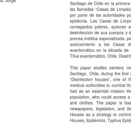
a, Jorge
Santiago de Chile en la primera
las llamadas “Casas de Limpiez
por parte de las autoridades pol
epidemia. Las Casas de Limpie
contagiados pobres, quienes 
desinfección de sus cuerpos y d
prensa médica especializada, peri
acercamiento a las Casas de
exantemático en la década de 
Tifus exantemático, Chile, Desin
This paper studies sanitary m
Santiago, Chile, during the first 
“Disinfection houses”, one of 
medical authorities to combat t
had as an essential mission t
population, who could access a s
and clothes. The paper is ba
newspapers, legislation, and li
Houses as a strategy to contro
Houses, Epidemics, Typhus Epidem