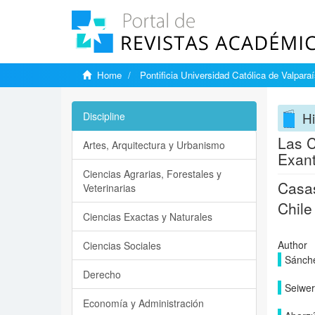
Home
Pontificia Universidad Católica de Valpara
Hi
Discipline
Las C
Artes, Arquitectura y Urbanismo
Exant
Ciencias Agrarias, Forestales y
Casas
Veterinarias
Chile
Ciencias Exactas y Naturales
Author
Ciencias Sociales
Sánche
Derecho
Seiwer
Economía y Administración