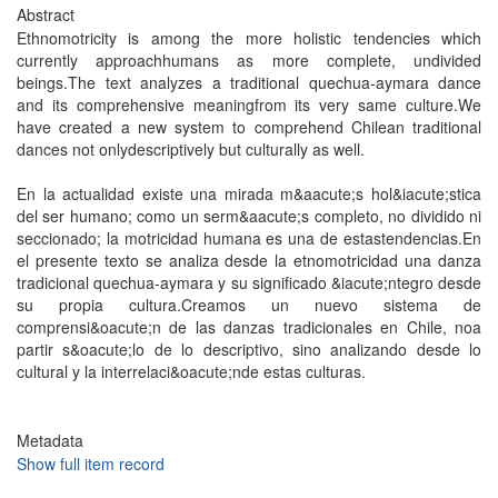
Abstract
Ethnomotricity is among the more holistic tendencies which
currently approachhumans as more complete, undivided
beings.The text analyzes a traditional quechua-aymara dance
and its comprehensive meaningfrom its very same culture.We
have created a new system to comprehend Chilean traditional
dances not onlydescriptively but culturally as well.
En la actualidad existe una mirada m&aacute;s hol&iacute;stica
del ser humano; como un serm&aacute;s completo, no dividido ni
seccionado; la motricidad humana es una de estastendencias.En
el presente texto se analiza desde la etnomotricidad una danza
tradicional quechua-aymara y su significado &iacute;ntegro desde
su propia cultura.Creamos un nuevo sistema de
comprensi&oacute;n de las danzas tradicionales en Chile, noa
partir s&oacute;lo de lo descriptivo, sino analizando desde lo
cultural y la interrelaci&oacute;nde estas culturas.
Metadata
Show full item record