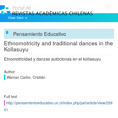
Toggl
navig
View Item
Pensamiento Educativo
Ethnomotricity and traditional dances in the
Kollasuyu
Etnomotricidad y danzas autóctonas en el kollasuyu
Author
Waman Carbo, Cristián
Full text
http://pensamientoeducativo.uc.cl/index.php/pel/article/view/259
01