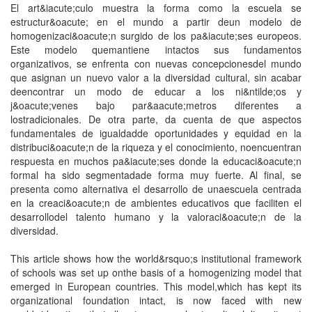
El art&iacute;culo muestra la forma como la escuela se
estructur&oacute; en el mundo a partir deun modelo de
homogenizaci&oacute;n surgido de los pa&iacute;ses europeos.
Este modelo quemantiene intactos sus fundamentos
organizativos, se enfrenta con nuevas concepcionesdel mundo
que asignan un nuevo valor a la diversidad cultural, sin acabar
deencontrar un modo de educar a los ni&ntilde;os y
j&oacute;venes bajo par&aacute;metros diferentes a
lostradicionales. De otra parte, da cuenta de que aspectos
fundamentales de igualdadde oportunidades y equidad en la
distribuci&oacute;n de la riqueza y el conocimiento, noencuentran
respuesta en muchos pa&iacute;ses donde la educaci&oacute;n
formal ha sido segmentadade forma muy fuerte. Al final, se
presenta como alternativa el desarrollo de unaescuela centrada
en la creaci&oacute;n de ambientes educativos que faciliten el
desarrollodel talento humano y la valoraci&oacute;n de la
diversidad.
This article shows how the world&rsquo;s institutional framework
of schools was set up onthe basis of a homogenizing model that
emerged in European countries. This model,which has kept its
organizational foundation intact, is now faced with new