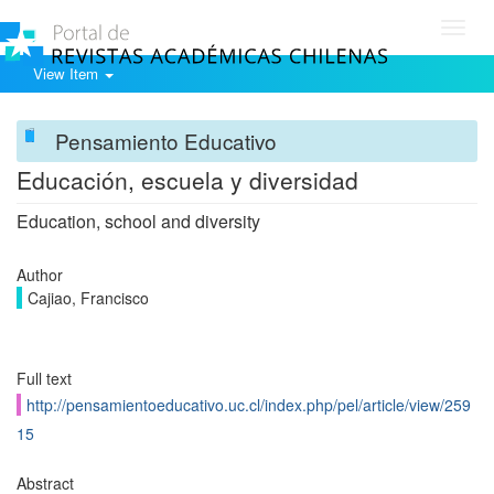
Toggl
navig
View Item
Pensamiento Educativo
Educación, escuela y diversidad
Education, school and diversity
Author
Cajiao, Francisco
Full text
http://pensamientoeducativo.uc.cl/index.php/pel/article/view/259
15
Abstract