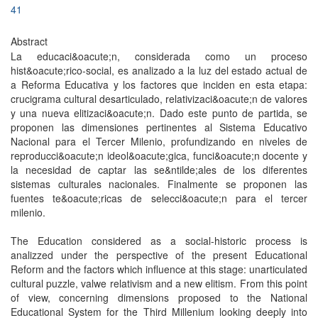
41
Abstract
La educaci&oacute;n, considerada como un proceso
hist&oacute;rico-social, es analizado a la luz del estado actual de
a Reforma Educativa y los factores que inciden en esta etapa:
crucigrama cultural desarticulado, relativizaci&oacute;n de valores
y una nueva elitizaci&oacute;n. Dado este punto de partida, se
proponen las dimensiones pertinentes al Sistema Educativo
Nacional para el Tercer Milenio, profundizando en niveles de
reproducci&oacute;n ideol&oacute;gica, funci&oacute;n docente y
la necesidad de captar las se&ntilde;ales de los diferentes
sistemas culturales nacionales. Finalmente se proponen las
fuentes te&oacute;ricas de selecci&oacute;n para el tercer
milenio.
The Education considered as a social-historic process is
analizzed under the perspective of the present Educational
Reform and the factors which influence at this stage: unarticulated
cultural puzzle, valwe relativism and a new elitism. From this point
of view, concerning dimensions proposed to the National
Educational System for the Third Millenium looking deeply into