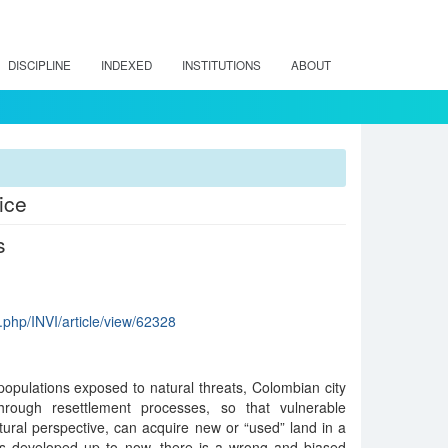
DISCIPLINE
INDEXED
INSTITUTIONS
ABOUT
ice
s
ex.php/INVI/article/view/62328
 populations exposed to natural threats, Colombian city
through resettlement processes, so that vulnerable
ural perspective, can acquire new or “used” land in a
cts developed up to now, there is a wrong and biased