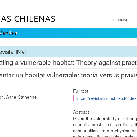
JOURNALS
View Item
vista INVI
tling a vulnerable habitat: Theory against pract
ntar un hábitat vulnerable: teoría versus praxi
Full text
n, Anne-Catherine
https://revistainvi.uchile.cl/ind
Abstract
Given the vulnerability of urban
councils must find solutions 
communities, from a physical-nat
safe place. By analyzing proje