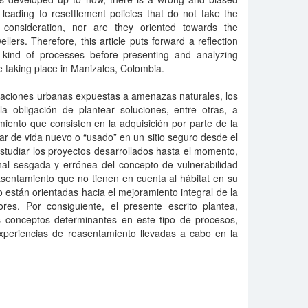
ty, leading to resettlement policies that do not take the
 consideration, nor are they oriented towards the
ellers. Therefore, this article puts forward a reflection
is kind of processes before presenting and analyzing
e taking place in Manizales, Colombia.
blaciones urbanas expuestas a amenazas naturales, los
la obligación de plantear soluciones, entre otras, a
iento que consisten en la adquisición por parte de la
r de vida nuevo o “usado” en un sitio seguro desde el
 estudiar los proyectos desarrollados hasta el momento,
onal sesgada y errónea del concepto de vulnerabilidad
asentamiento que no tienen en cuenta al hábitat en su
están orientadas hacia el mejoramiento integral de la
res. Por consiguiente, el presente escrito plantea,
os conceptos determinantes en este tipo de procesos,
experiencias de reasentamiento llevadas a cabo en la