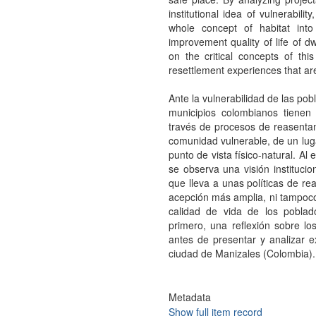
institutional idea of vulnerabili
whole concept of habitat into
improvement quality of life of dw
on the critical concepts of th
resettlement experiences that ar
Ante la vulnerabilidad de las po
municipios colombianos tienen 
través de procesos de reasentam
comunidad vulnerable, de un luga
punto de vista físico-natural. Al
se observa una visión instituci
que lleva a unas políticas de re
acepción más amplia, ni tampoco 
calidad de vida de los poblado
primero, una reflexión sobre l
antes de presentar y analizar 
ciudad de Manizales (Colombia).
Metadata
Show full item record