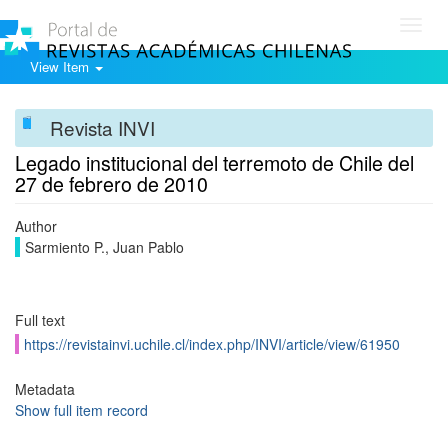
Toggl
navig
View Item
Revista INVI
Legado institucional del terremoto de Chile del
27 de febrero de 2010
Author
Sarmiento P., Juan Pablo
Full text
https://revistainvi.uchile.cl/index.php/INVI/article/view/61950
Metadata
Show full item record