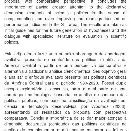
proposal with comparative perspective. It concludes the
importance of paying greater attention to the declarative
dimension (content) of scientific policies in the sense of
complementing and even improving the readings focused on
performance indicators in the STI area. The results are taken as
initial guidelines for the future generation of hypotheses and the
dialogue with specialized literature on evaluation in scientific
policies.
Este artigo tenta fazer uma primeira abordagem da abordagem
avaliativa presente no conteúdo das políticas científicas da
América Central a partir de uma perspectiva comparativa e
alternativa à tradicional análise cienciométrica. Seu objetivo geral
é analisar o enfoque avaliativo presente nas políticas científicas
da América Central para o período 1980-2020. Possui duplo
escopo exploratório e descritivo, para o qual parte de uma
abordagem metodológica baseada na análise de conteúdo das
políticas públicas, com base na classificação da avaliação em
ciência e tecnologia desenvolvida por Albornoz (2003),
apresentando os resultados da proposta com perspectiva
comparativa. Conclui a importância de se dar maior atenção à
dimensão declarativa (conteúdo) das políticas científicas no
sentido de complementar e até mesmo melhorar as leituras