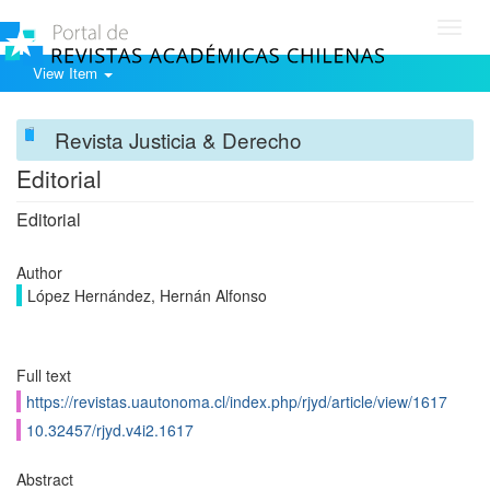
Toggl
navig
View Item
Revista Justicia & Derecho
Editorial
Editorial
Author
López Hernández, Hernán Alfonso
Full text
https://revistas.uautonoma.cl/index.php/rjyd/article/view/1617
10.32457/rjyd.v4i2.1617
Abstract