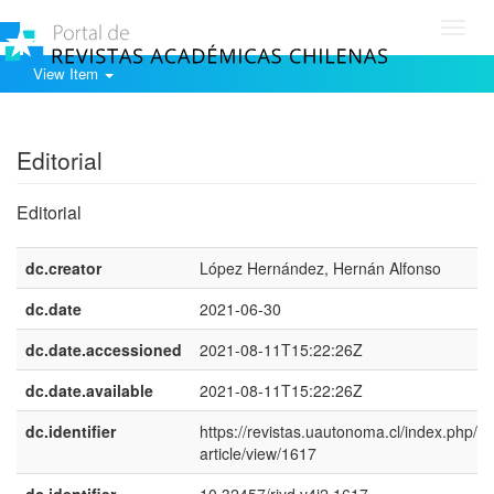
Toggl
navig
View Item
Show simple item record
Editorial
Editorial
dc.creator
López Hernández, Hernán Alfonso
dc.date
2021-06-30
dc.date.accessioned
2021-08-11T15:22:26Z
dc.date.available
2021-08-11T15:22:26Z
dc.identifier
https://revistas.uautonoma.cl/index.php/rjy
article/view/1617