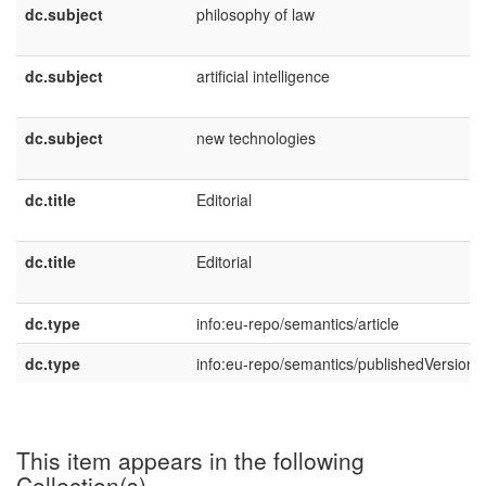
dc.subject
philosophy of law
dc.subject
artificial intelligence
dc.subject
new technologies
dc.title
Editorial
dc.title
Editorial
dc.type
info:eu-repo/semantics/article
dc.type
info:eu-repo/semantics/publishedVersion
This item appears in the following
Collection(s)