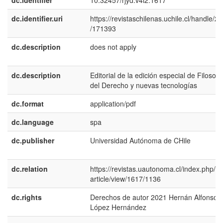
dc.identifier
10.32457/rjyd.v4i2.1617
dc.identifier.uri
https://revistaschilenas.uchile.cl/handle/2
/171393
dc.description
does not apply
dc.description
Editorial de la edición especial de Filosofí
del Derecho y nuevas tecnologías
dc.format
application/pdf
dc.language
spa
dc.publisher
Universidad Autónoma de CHile
dc.relation
https://revistas.uautonoma.cl/index.php/rjy
article/view/1617/1136
dc.rights
Derechos de autor 2021 Hernán Alfonso
López Hernández