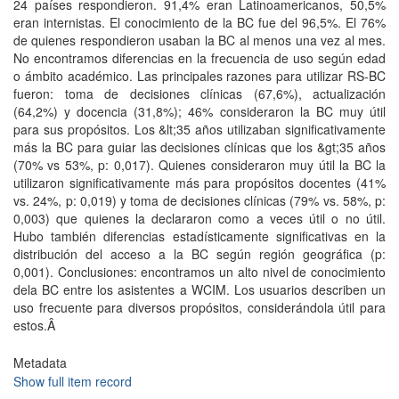
24 países respondieron. 91,4% eran Latinoamericanos, 50,5%
eran internistas. El conocimiento de la BC fue del 96,5%. El 76%
de quienes respondieron usaban la BC al menos una vez al mes.
No encontramos diferencias en la frecuencia de uso según edad
o ámbito académico. Las principales razones para utilizar RS-BC
fueron: toma de decisiones clínicas (67,6%), actualización
(64,2%) y docencia (31,8%); 46% consideraron la BC muy útil
para sus propósitos. Los &lt;35 años utilizaban significativamente
más la BC para guiar las decisiones clínicas que los &gt;35 años
(70% vs 53%, p: 0,017). Quienes consideraron muy útil la BC la
utilizaron significativamente más para propósitos docentes (41%
vs. 24%, p: 0,019) y toma de decisiones clínicas (79% vs. 58%, p:
0,003) que quienes la declararon como a veces útil o no útil.
Hubo también diferencias estadísticamente significativas en la
distribución del acceso a la BC según región geográfica (p:
0,001). Conclusiones: encontramos un alto nivel de conocimiento
dela BC entre los asistentes a WCIM. Los usuarios describen un
uso frecuente para diversos propósitos, considerándola útil para
estos.Â
Metadata
Show full item record