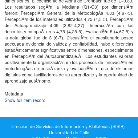
dimensiones. El coeficiente de Alpha de Cronbach fue de Î±=0,83.
Los resultados segÃºn la Mediana (Q1-Q3) por dimensiÃ³n
fueron: PercepciÃ³n General de la MetodologÃ­a 4,83 (4,67-5),
PercepciÃ³n de los materiales utilizados 4,75 (4,5-5), PercepciÃ³n
del Autoaprendizaje 4,09 (3,82-4,27), InteracciÃ³n con los
docentes y compaÃ±eros 4,75 (4,25-5), EvaluaciÃ³n 5 (4,67-5) y
la nota global fue de 6 (6-7). DiscusiÃ³n: el cuestionario posee
adecuada evidencia de validez y confiabilidad, hubo diferencias
estadÃ­sticamente significativas entre dimensiones, especialmente
en PercepciÃ³n del Autoaprendizaje.Â Los estudiantes valoran
positivamente la organizaciÃ³n en los procesos de innovaciÃ³n en
metodologÃ­as de enseÃ±anza y evaluaciÃ³n, el uso de sistemas
digitales como facilitadores de su aprendizaje y la oportunidad de
aprendizaje autÃ³nomo.
Metadata
Show full item record
Dirección de Servicios de Información y Bibliotecas (SISIB) -
Universidad de Chile