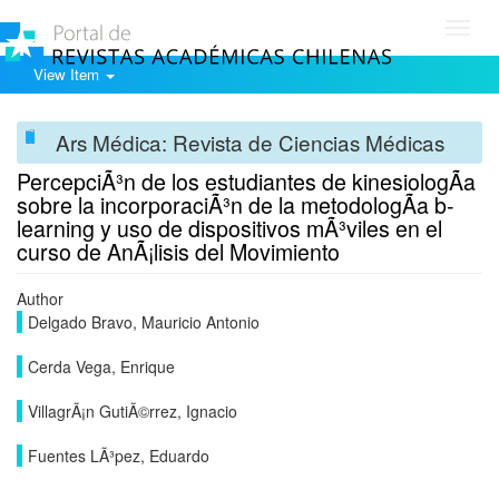
Toggl
navig
View Item
Ars Médica: Revista de Ciencias Médicas
PercepciÃ³n de los estudiantes de kinesiologÃ­a
sobre la incorporaciÃ³n de la metodologÃ­a b-
learning y uso de dispositivos mÃ³viles en el
curso de AnÃ¡lisis del Movimiento
Author
Delgado Bravo, Mauricio Antonio
Cerda Vega, Enrique
VillagrÃ¡n GutiÃ©rrez, Ignacio
Fuentes LÃ³pez, Eduardo