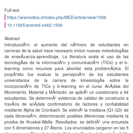
Full text
https://arsmedica.cl/index.php/MED/article/view/1556
10.11565/arsmed.v44i2.1556
Abstract
IntroducciÃ³n: el aumento del nÃºmero de estudiantes en
carreras de la salud hace necesario incluir nuevas metodologÃ­as
de enseÃ±anza-aprendizaje. La literatura avala el uso de las
tecnologÃ­as de la informaciÃ³n y comunicaciÃ³n (TICs) y el b-
learning como recursos para abordar esta problemÃ¡tica. El
propÃ³sito fue evaluar la percepciÃ³n de los estudiantes
universitarios de la carrera de kinesiologÃ­a sobre la
incorporaciÃ³n de TICs y b-learning en el curso AnÃ¡lisis del
Movimiento. Material y MÃ©todo: se aplicÃ³ un cuestionario a 94
estudiantes. Se determinÃ³ evidencia de validez de constructo a
travÃ©s de anÃ¡lisis confirmatorio de factores y confiabilidad
mediante Alpha de Cronbach. Se estimÃ³ la mediana (Q1-Q3) de
cada dimensiÃ³n, determinando posibles diferencias mediante la
prueba de Kruskal-Wallis. Resultados: se definiÃ³ una encuesta
con 5 dimensiones y 27 Ã­tems. Los enunciados cargaron en las 5