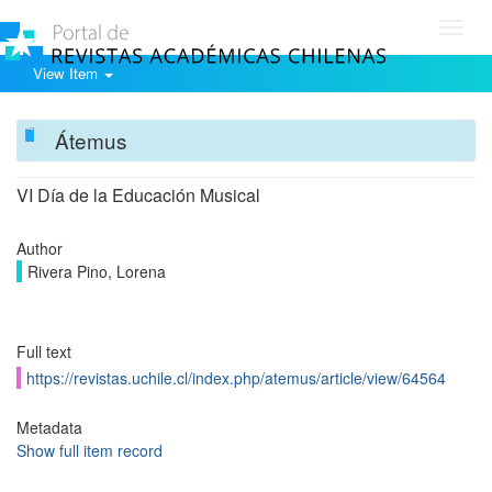
Toggl
navig
View Item
Átemus
VI Día de la Educación Musical
Author
Rivera Pino, Lorena
Full text
https://revistas.uchile.cl/index.php/atemus/article/view/64564
Metadata
Show full item record