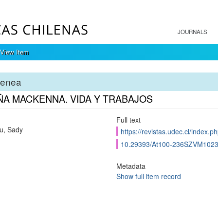
JOURNALS
View Item
tenea
ÑA MACKENNA. VIDA Y TRABAJOS
Full text
u, Sady
https://revistas.udec.cl/index.p
10.29393/At100-236SZVM102
Metadata
Show full item record