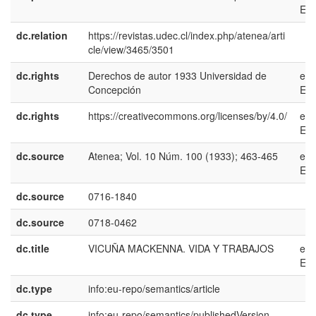
ES
dc.relation
https://revistas.udec.cl/index.php/atenea/arti
cle/view/3465/3501
dc.rights
Derechos de autor 1933 Universidad de
es-
Concepción
ES
dc.rights
https://creativecommons.org/licenses/by/4.0/
es-
ES
dc.source
Atenea; Vol. 10 Núm. 100 (1933); 463-465
es-
ES
dc.source
0716-1840
dc.source
0718-0462
dc.title
VICUÑA MACKENNA. VIDA Y TRABAJOS
es-
ES
dc.type
info:eu-repo/semantics/article
dc.type
info:eu-repo/semantics/publishedVersion