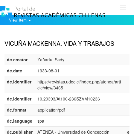
Toggl
navig
View Item
Show simple item record
VICUÑA MACKENNA. VIDA Y TRABAJOS
dc.creator
Zañartu, Sady
dc.date
1933-08-01
dc.identifier
https://revistas.udec.cl/index.php/atenea/arti
cle/view/3465
dc.identifier
10.29393/At100-236SZVM10236
dc.format
application/pdf
dc.language
spa
dc.publisher
ATENEA - Universidad de Concepción
es-