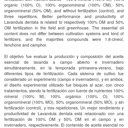
organic (100% O), 100% organomineral (100% OM), 50%
organomineral (50% OM), and without fertilization (control), and
three repetitions. Better performance and productivity of
Lavandula dentata is related to respectively 100% OM and 50%
OM fertilization in the field and greenhouse. The essential oil
content does not differ between cultivation systems and kind of
fertilizers, and the majorities compounds were 1.8-cineol,
fenchone and camphor.
El objetivo fue evaluar la producción y composición del aceite
esencial de lavanda a campo abierto e invernadero
simultáneamente, en la temporada primavera-verano, bajo
diferentes tipos de fertilización. Cada sistema de cultivo fue
considerado un experimento (campo e invernadero), y en ambos,
el diseño experimental utilizado fue bloques al azar, con cinco
tratamientos, siendo la fertilización con fuente de nutrientes 100%
mineral (100% M), 100% orgánico (100% O), 100%
organomineral (100% MO), 50% organomineral (50% MO), y sin
fertilización (control), y tres repeticiones. Un mejor rendimiento y
productividad de Lavandula dentata está relacionado con una
fertilización de 100% OM y 50% OM en el campo y en
invernadero, respectivamente. El contenido de aceite esencial no