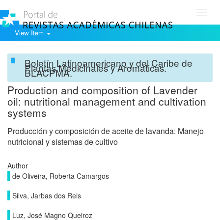
Toggl
navig
View Item
Boletín Latinoamericano y del Caribe de
Plantas Medicinales y Aromáticas.
BLACPMA.
Production and composition of Lavender
oil: nutritional management and cultivation
systems
Producción y composición de aceite de lavanda: Manejo
nutricional y sistemas de cultivo
Author
de Oliveira, Roberta Camargos
Silva, Jarbas dos Reis
Luz, José Magno Queiroz