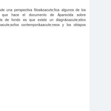
sde una perspectiva filos&oacute;fica algunos de los
ales que hace el documento de Aparecida sobre
sis de fondo es que existe un diagn&oacute;stico
&oacute;sofos contempor&aacute;neos y los obispos