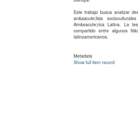
Este trabajo busca analizar de
an&aacute;lisis sociocultur
Am&eacute;rica Latina. La te
compartido entre algunos fil
latinoamericanos.
Metadata
Show full item record