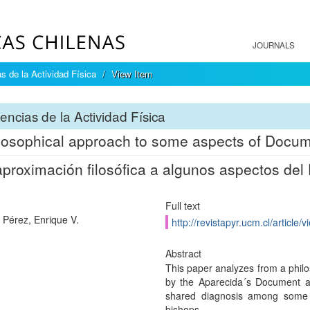
JOURNALS
s de la Actividad Física
View Item
encias de la Actividad Física
losophical approach to some aspects of Docum
proximación filosófica a algunos aspectos de
Full text
Pérez, Enrique V.
http://revistapyr.ucm.cl/article/
Abstract
This paper analyzes from a philo
by the Aparecida´s Document ab
shared diagnosis among some 
bishops.