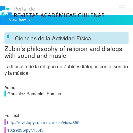
Toggl
navig
View Item
Ciencias de la Actividad Física
Zubiri’s philosophy of religion and dialogs
with sound and music
La filosofía de la religión de Zubiri y diálogos con el sonido
y la música
Author
González Romanini, Romina
Full text
http://revistapyr.ucm.cl/article/view/355
10.29035/pyr.15.43