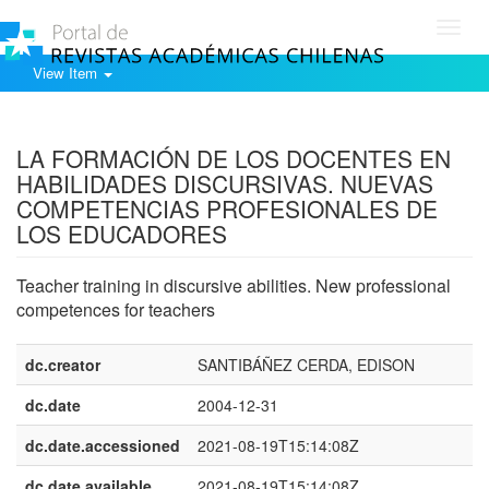
Toggl
navig
View Item
Show simple item record
LA FORMACIÓN DE LOS DOCENTES EN
HABILIDADES DISCURSIVAS. NUEVAS
COMPETENCIAS PROFESIONALES DE
LOS EDUCADORES
Teacher training in discursive abilities. New professional
competences for teachers
dc.creator
SANTIBÁÑEZ CERDA, EDISON
dc.date
2004-12-31
dc.date.accessioned
2021-08-19T15:14:08Z
dc.date.available
2021-08-19T15:14:08Z