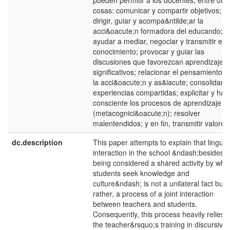
pueden permitir a los docentes, entre otra
cosas: comunicar y compartir objetivos;
dirigir, guiar y acompa&ntilde;ar la
acci&oacute;n formadora del educando;
ayudar a mediar, negociar y transmitir el
conocimiento; provocar y guiar las
discusiones que favorezcan aprendizajes
significativos; relacionar el pensamiento c
la acci&oacute;n y as&iacute; consolidar
experiencias compartidas; explicitar y hac
consciente los procesos de aprendizaje
(metacognici&oacute;n); resolver
malentendidos; y en fin, transmitir valores
dc.description
This paper attempts to explain that linguist
interaction in the school &ndash;besides
being considered a shared activity by whi
students seek knowledge and
culture&ndash; is not a unilateral fact but
rather, a process of a joint interaction
between teachers and students.
Consequently, this process heavily relies 
the teacher&rsquo;s training in discursive