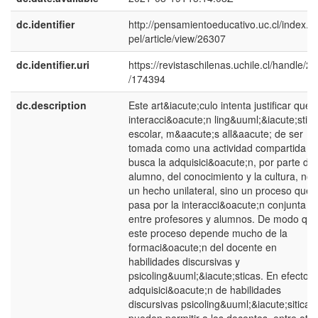
dc.identifier
http://pensamientoeducativo.uc.cl/index.p
pel/article/view/26307
dc.identifier.uri
https://revistaschilenas.uchile.cl/handle/2
/174394
dc.description
Este art&iacute;culo intenta justificar que l
interacci&oacute;n ling&uuml;&iacute;stica
escolar, m&aacute;s all&aacute; de ser
tomada como una actividad compartida q
busca la adquisici&oacute;n, por parte del
alumno, del conocimiento y la cultura, no 
un hecho unilateral, sino un proceso que
pasa por la interacci&oacute;n conjunta
entre profesores y alumnos. De modo qu
este proceso depende mucho de la
formaci&oacute;n del docente en
habilidades discursivas y
psicoling&uuml;&iacute;sticas. En efecto, l
adquisici&oacute;n de habilidades
discursivas psicoling&uuml;&iacute;siticas