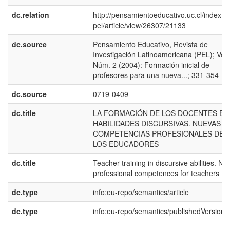
dc.relation
http://pensamientoeducativo.uc.cl/index.p
pel/article/view/26307/21133
dc.source
Pensamiento Educativo, Revista de
Investigación Latinoamericana (PEL); Vol.
Núm. 2 (2004): Formación inicial de
profesores para una nueva...; 331-354
dc.source
0719-0409
dc.title
LA FORMACIÓN DE LOS DOCENTES EN
HABILIDADES DISCURSIVAS. NUEVAS
COMPETENCIAS PROFESIONALES DE
LOS EDUCADORES
dc.title
Teacher training in discursive abilities. Ne
professional competences for teachers
dc.type
info:eu-repo/semantics/article
dc.type
info:eu-repo/semantics/publishedVersion