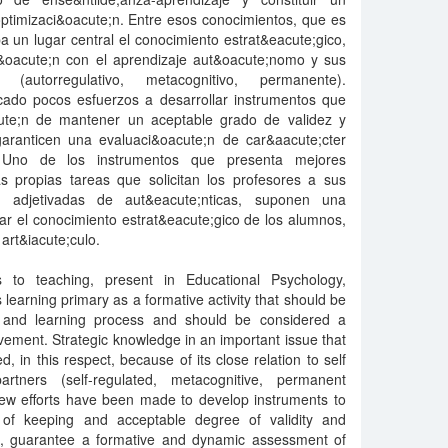
 optimizaci&oacute;n. Entre esos conocimientos, que es
pa un lugar central el conocimiento estrat&eacute;gico,
i&oacute;n con el aprendizaje aut&oacute;nomo y sus
s (autorregulativo, metacognitivo, permanente).
ado pocos esfuerzos a desarrollar instrumentos que
ute;n de mantener un aceptable grado de validez y
 garanticen una evaluaci&oacute;n de car&aacute;cter
. Uno de los instrumentos que presenta mejores
s propias tareas que solicitan los profesores a sus
, adjetivadas de aut&eacute;nticas, suponen una
luar el conocimiento estrat&eacute;gico de los alumnos,
art&iacute;culo.
s to teaching, present in Educational Psychology,
learning primary as a formative activity that should be
g and learning process and should be considered a
rovement. Strategic knowledge in an important issue that
in this respect, because of its close relation to self
rtners (self-regulated, metacognitive, permanent
 few efforts have been made to develop instruments to
 of keeping and acceptable degree of validity and
ime, guarantee a formative and dynamic assessment of