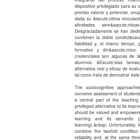
dispositivo privilegiado para su
preciso valorar y potenciar, ocu
dada su &iacute;ntima vinculac
afinidades sem&aacute;ntica
Desgraciadamente se han dedic
combinen la doble condici&oac
fiabilidad y, al mismo tiempo,
formativo y din&aacute;mico
credenciales son algunas de la
alumnos. &Eacute;stas tareas
alternativa real y eficaz de eva
tal como trata de demostrar este 
The sociocognitive approache
conceive assessment of students 
a central part of the teachin
privileged alternative to its imp
should be valued and empowered, 
learning and its semantic pa
learning).&nbsp; Unfortunately,
combine the twofold condition
reliability and, at the same t