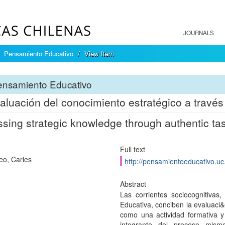
JOURNALS
Pensamiento Educativo
View Item
ensamiento Educativo
aluación del conocimiento estratégico a través
sing strategic knowledge through authentic ta
Full text
o, Carles
http://pensamientoeducativo.uc.
Abstract
Las corrientes sociocognitivas
Educativa, conciben la evaluaci
como una actividad formativa 
integrante del proceso mismo