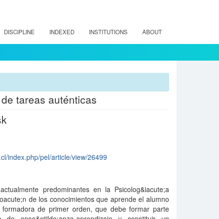
DISCIPLINE
INDEXED
INSTITUTIONS
ABOUT
 de tareas auténticas
sk
cl/index.php/pel/article/view/26499
, actualmente predominantes en la Psicolog&iacute;a
&oacute;n de los conocimientos que aprende el alumno
y formadora de primer orden, que debe formar parte
 de ense&ntilde;anza-aprendizaje y constituir un