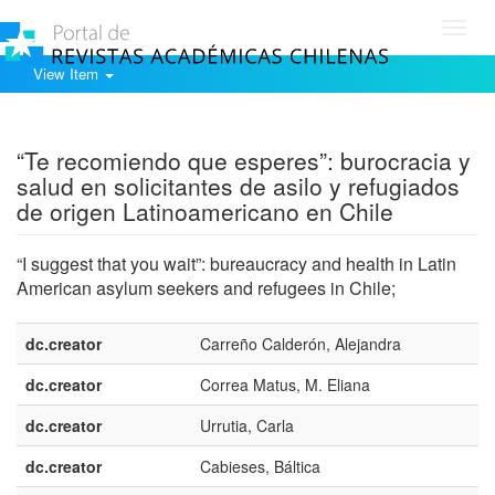
Toggl
navig
View Item
Show simple item record
“Te recomiendo que esperes”: burocracia y
salud en solicitantes de asilo y refugiados
de origen Latinoamericano en Chile
“I suggest that you wait”: bureaucracy and health in Latin
American asylum seekers and refugees in Chile;
dc.creator
Carreño Calderón, Alejandra
dc.creator
Correa Matus, M. Eliana
dc.creator
Urrutia, Carla
dc.creator
Cabieses, Báltica