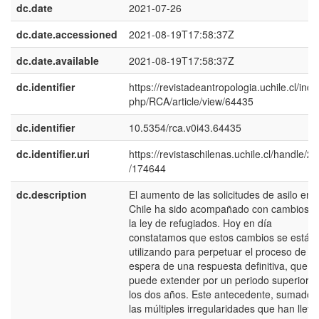
dc.date
2021-07-26
dc.date.accessioned
2021-08-19T17:58:37Z
dc.date.available
2021-08-19T17:58:37Z
dc.identifier
https://revistadeantropologia.uchile.cl/inde
php/RCA/article/view/64435
dc.identifier
10.5354/rca.v0i43.64435
dc.identifier.uri
https://revistaschilenas.uchile.cl/handle/2
/174644
dc.description
El aumento de las solicitudes de asilo en
Chile ha sido acompañado con cambios e
la ley de refugiados. Hoy en día
constatamos que estos cambios se están
utilizando para perpetuar el proceso de
espera de una respuesta definitiva, que s
puede extender por un periodo superior a
los dos años. Este antecedente, sumado 
las múltiples irregularidades que han llev