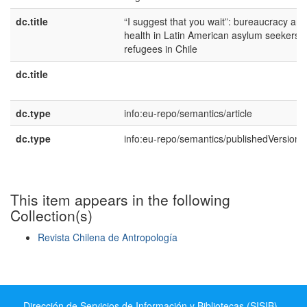
dc.title
“I suggest that you wait”: bureaucracy and
health in Latin American asylum seekers 
refugees in Chile
dc.title
dc.type
info:eu-repo/semantics/article
dc.type
info:eu-repo/semantics/publishedVersion
This item appears in the following
Collection(s)
Revista Chilena de Antropología
Show simple item record
Dirección de Servicios de Información y Bibliotecas (SISIB) -