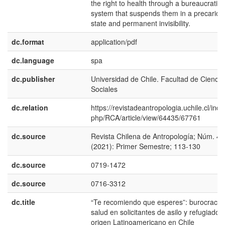
the right to health through a bureaucratic
system that suspends them in a precariou
state and permanent invisibility.
dc.format
application/pdf
dc.language
spa
dc.publisher
Universidad de Chile. Facultad de Ciencia
Sociales
dc.relation
https://revistadeantropologia.uchile.cl/inde
php/RCA/article/view/64435/67761
dc.source
Revista Chilena de Antropología; Núm. 43
(2021): Primer Semestre; 113-130
dc.source
0719-1472
dc.source
0716-3312
dc.title
“Te recomiendo que esperes”: burocracia
salud en solicitantes de asilo y refugiados
origen Latinoamericano en Chile