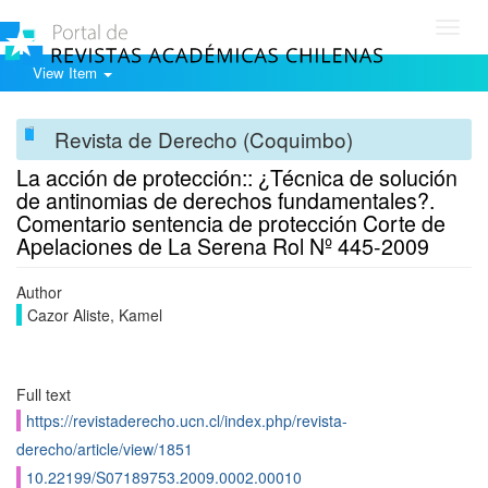
Toggl
navig
View Item
Revista de Derecho (Coquimbo)
La acción de protección:: ¿Técnica de solución
de antinomias de derechos fundamentales?.
Comentario sentencia de protección Corte de
Apelaciones de La Serena Rol Nº 445-2009
Author
Cazor Aliste, Kamel
Full text
https://revistaderecho.ucn.cl/index.php/revista-
derecho/article/view/1851
10.22199/S07189753.2009.0002.00010