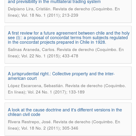
and previsibility in the multilateral trading system
.
Delpiano Lira, Cristián
Revista de derecho (Coquimbo. En
línea); Vol. 18 No. 1 (2011); 213-239
A first review for a future agreement between chile and the holy
see (i):: a proposal of concordat terms from subjects regulated
in the concordat projects prepared in Chile in 1928.
.
Salinas Araneda, Carlos
Revista de derecho (Coquimbo. En
línea); Vol. 22 No. 1 (2015); 433-478
A jurisprudential right.: Collective property and the inter-
american court
.
López Escarcena, Sebastián
Revista de derecho (Coquimbo.
En línea); Vol. 24 No. 1 (2017); 133-189
A look at the cause doctrine and it's different versions in the
chilean civil code
.
Rivera Restrepo, José
Revista de derecho (Coquimbo. En
línea); Vol. 18 No. 2 (2011); 305-346