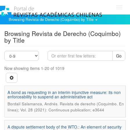
Toggl
navig
Browsing Revista de Derecho (Coquimbo) by Title
Browsing Revista de Derecho (Coquimbo)
by Title
Go
Now showing items 1-20 of 1019
A bond as requesting in an interim injunctive measure: its non
enforceability to suspend an administrative act
.
Bordalí Salamanca, Andrés
Revista de derecho (Coquimbo. En
línea); Vol. 28 (2021): Continuous publication; e3644
A dispute settlement body of the WTO.: An element of security