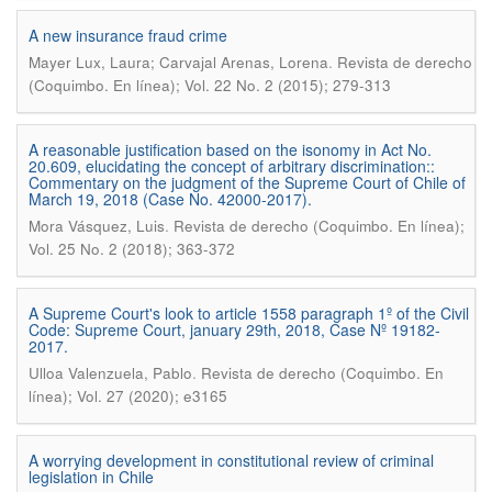
A new insurance fraud crime
.
Mayer Lux, Laura; Carvajal Arenas, Lorena
Revista de derecho
(Coquimbo. En línea); Vol. 22 No. 2 (2015); 279-313
A reasonable justification based on the isonomy in Act No.
20.609, elucidating the concept of arbitrary discrimination::
Commentary on the judgment of the Supreme Court of Chile of
March 19, 2018 (Case No. 42000-2017).
.
Mora Vásquez, Luis
Revista de derecho (Coquimbo. En línea);
Vol. 25 No. 2 (2018); 363-372
A Supreme Court's look to article 1558 paragraph 1º of the Civil
Code: Supreme Court, january 29th, 2018, Case Nº 19182-
2017.
.
Ulloa Valenzuela, Pablo
Revista de derecho (Coquimbo. En
línea); Vol. 27 (2020); e3165
A worrying development in constitutional review of criminal
legislation in Chile