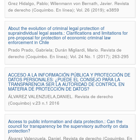
.
Grez Hidalgo, Pablo; Wilenmann von Bernath, Javier
Revista
de derecho (Coquimbo. En línea); Vol. 26 (2019); e3859
About the evolution of criminal legal protection of
supraindividual legal assets.: Clarifications and limitations for
pre-proposal for protection of economic criminal law
enforcement in Chile
.
Prado Prado, Gabriela; Durán Migliardi, Mario
Revista de
derecho (Coquimbo. En línea); Vol. 24 No. 1 (2017); 263-295
ACCESO A LA INFORMACIÓN PÚBLICA Y PROTECCIÓN DE
DATOS PERSONALES: ¿PUEDE EL CONSEJO PARA LA
TRANSPARENCIA SER LA AUTORIDAD DE CONTROL EN
MATERIA DE PROTECCIÓN DE DATOS?
.
ÁLVAREZ VALENZUELA,DANIEL
Revista de derecho
(Coquimbo) v.23 n.1 2016
Access to public information and data protection.: Can the
council for transparency be the supervisory authority on data
protection?
.
Álvarez Valenzuela, Daniel
Revista de derecho (Coquimbo. En