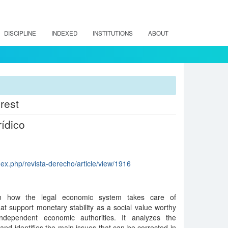
DISCIPLINE
INDEXED
INSTITUTIONS
ABOUT
rest
rídico
ndex.php/revista-derecho/article/view/1916
ain how the legal economic system takes care of
hat support monetary stability as a social value worthy
 independent economic authorities. It analyzes the
 and identifies the main issues that can be corrected in