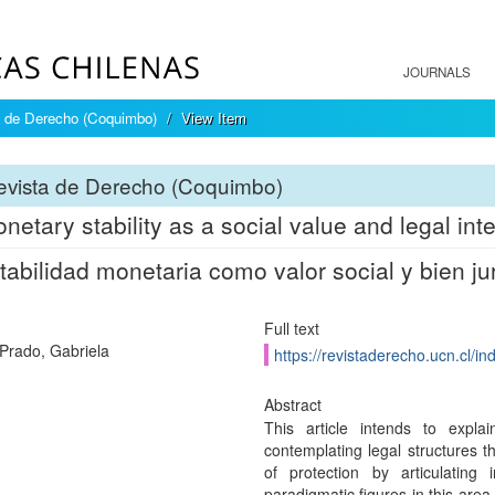
JOURNALS
a de Derecho (Coquimbo)
View Item
evista de Derecho (Coquimbo)
netary stability as a social value and legal inte
tabilidad monetaria como valor social y bien ju
Full text
Prado, Gabriela
https://revistaderecho.ucn.cl/i
Abstract
This article intends to expl
contemplating legal structures t
of protection by articulating
paradigmatic figures in this area