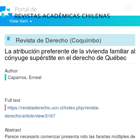
Toggl
navig
View Item
Revista de Derecho (Coquimbo)
La atribución preferente de la vivienda familiar al
cónyuge supérstite en el derecho de Québec
Author
Caparros, Ernest
Full text
https://revistaderecho.ucn.cl/index.php/revista-
derecho/article/view/2167
Abstract
Parece necesario comenzar presenta ndo las facetas múltiples de