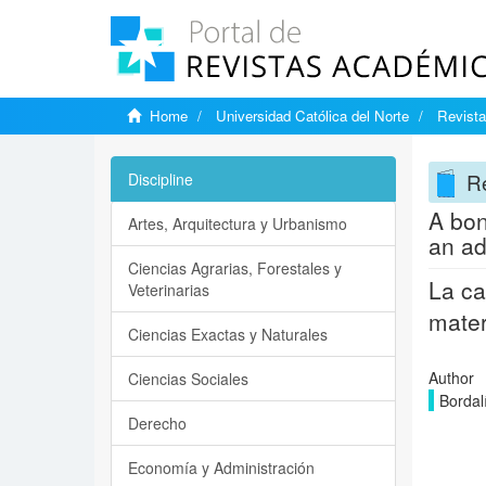
Home
Universidad Católica del Norte
Revist
R
Discipline
A bon
Artes, Arquitectura y Urbanismo
an ad
Ciencias Agrarias, Forestales y
La ca
Veterinarias
mater
Ciencias Exactas y Naturales
Author
Ciencias Sociales
Bordal
Derecho
Economía y Administración