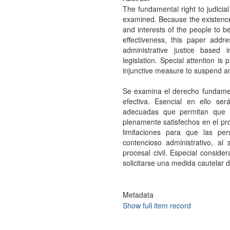
The fundamental right to judicial
examined. Because the existence o
and interests of the people to be f
effectiveness, this paper addr
administrative justice based 
legislation. Special attention i
injunctive measure to suspend an
Se examina el derecho fundamenta
efectiva. Esencial en ello se
adecuadas que permitan que l
plenamente satisfechos en el pro
limitaciones para que las pe
contencioso administrativo, al 
procesal civil. Especial conside
solicitarse una medida cautelar d
Metadata
Show full item record