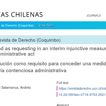
JOURNALS
a de Derecho (Coquimbo)
View Item
evista de Derecho (Coquimbo)
d as requesting in an interim injunctive measur
ministrative act
ución como requisito para conceder una medida 
ia contenciosa administrativa
Full text
í Salamanca, Andrés
https://revistaderecho.ucn.cl/i
10.22199/issn.0718-9753-202
Abstract