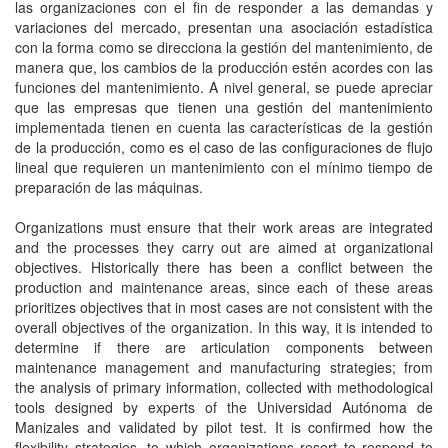
las organizaciones con el fin de responder a las demandas y
variaciones del mercado, presentan una asociación estadística
con la forma como se direcciona la gestión del mantenimiento, de
manera que, los cambios de la producción estén acordes con las
funciones del mantenimiento. A nivel general, se puede apreciar
que las empresas que tienen una gestión del mantenimiento
implementada tienen en cuenta las características de la gestión
de la producción, como es el caso de las configuraciones de flujo
lineal que requieren un mantenimiento con el mínimo tiempo de
preparación de las máquinas.
Organizations must ensure that their work areas are integrated
and the processes they carry out are aimed at organizational
objectives. Historically there has been a conflict between the
production and maintenance areas, since each of these areas
prioritizes objectives that in most cases are not consistent with the
overall objectives of the organization. In this way, it is intended to
determine if there are articulation components between
maintenance management and manufacturing strategies; from
the analysis of primary information, collected with methodological
tools designed by experts of the Universidad Autónoma de
Manizales and validated by pilot test. It is confirmed how the
flexibility strategies, to which organizations resort to respond to