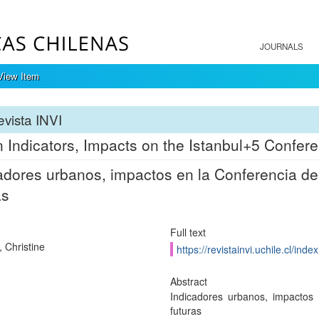
JOURNALS
View Item
vista INVI
 Indicators, Impacts on the Istanbul+5 Confer
adores urbanos, impactos en la Conferencia d
as
Full text
, Christine
https://revistainvi.uchile.cl/ind
Abstract
Indicadores urbanos, impactos
futuras