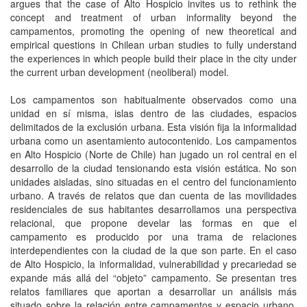
argues that the case of Alto Hospicio invites us to rethink the
concept and treatment of urban informality beyond the
campamentos, promoting the opening of new theoretical and
empirical questions in Chilean urban studies to fully understand
the experiences in which people build their place in the city under
the current urban development (neoliberal) model.
Los campamentos son habitualmente observados como una
unidad en sí misma, islas dentro de las ciudades, espacios
delimitados de la exclusión urbana. Esta visión fija la informalidad
urbana como un asentamiento autocontenido. Los campamentos
en Alto Hospicio (Norte de Chile) han jugado un rol central en el
desarrollo de la ciudad tensionando esta visión estática. No son
unidades aisladas, sino situadas en el centro del funcionamiento
urbano. A través de relatos que dan cuenta de las movilidades
residenciales de sus habitantes desarrollamos una perspectiva
relacional, que propone develar las formas en que el
campamento es producido por una trama de relaciones
interdependientes con la ciudad de la que son parte. En el caso
de Alto Hospicio, la informalidad, vulnerabilidad y precariedad se
expande más allá del “objeto” campamento. Se presentan tres
relatos familiares que aportan a desarrollar un análisis más
situado sobre la relación entre campamentos y espacio urbano,