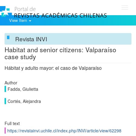
Toggl
navig
View Item
Revista INVI
Habitat and senior citizens: Valparaíso
case study
Hábitat y adulto mayor: el caso de Valparaíso
Author
Fadda, Giulietta
Cortés, Alejandra
Full text
https://revistainvi.uchile.cl/index.php/INVI/article/view/62298