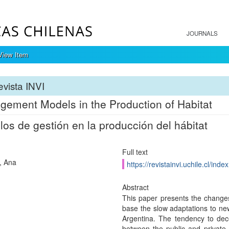
JOURNALS
View Item
vista INVI
ement Models in the Production of Habitat
os de gestión en la producción del hábitat
Full text
, Ana
https://revistainvi.uchile.cl/ind
Abstract
This paper presents the changes 
base the slow adaptations to n
Argentina. The tendency to decen
between the public and private a