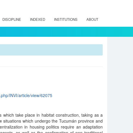
DISCIPLINE
INDEXED
INSTITUTIONS
ABOUT
ex.php/INVI/article/view/62075
which take place in habitat construction, taking as a
ew situations which undergo the Tucumán province and
tralization in housing politics require an adaptation
gents, as well as the confirmation of non traditional