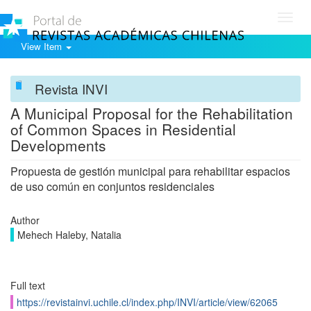
Toggl
navig
View Item
Revista INVI
A Municipal Proposal for the Rehabilitation
of Common Spaces in Residential
Developments
Propuesta de gestión municipal para rehabilitar espacios
de uso común en conjuntos residenciales
Author
Mehech Haleby, Natalia
Full text
https://revistainvi.uchile.cl/index.php/INVI/article/view/62065