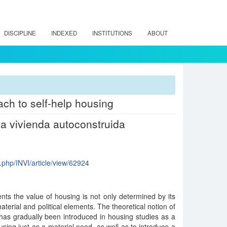
DISCIPLINE
INDEXED
INSTITUTIONS
ABOUT
ch to self-help housing
la vivienda autoconstruida
ex.php/INVI/article/view/62924
ents the value of housing is not only determined by its
aterial and political elements. The theoretical notion of
has gradually been introduced in housing studies as a
sing just as a material need, as well as to introduce a