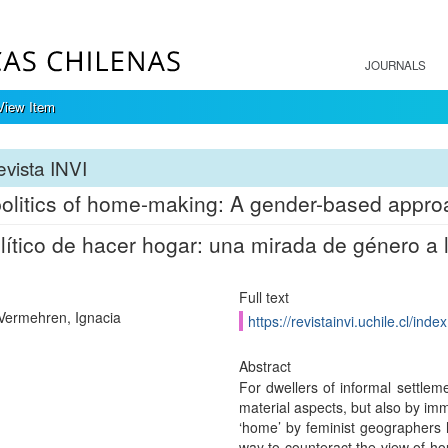
JOURNALS
View Item
vista INVI
olitics of home-making: A gender-based approa
lítico de hacer hogar: una mirada de género a 
Full text
Vermehren, Ignacia
https://revistainvi.uchile.cl/ind
Abstract
For dwellers of informal settlem
material aspects, but also by imm
‘home’ by feminist geographers 
way to counteract the view of hou