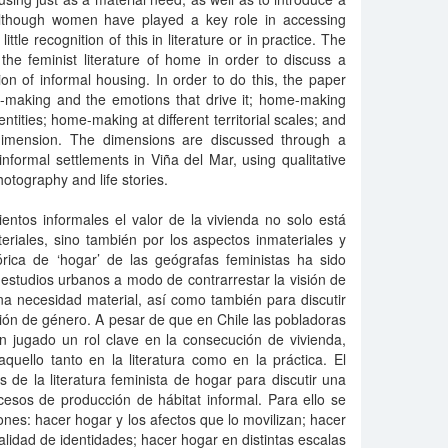
lthough women have played a key role in accessing
ttle recognition of this in literature or in practice. The
the feminist literature of home in order to discuss a
n of informal housing. In order to do this, the paper
-making and the emotions that drive it; home-making
entities; home-making at different territorial scales; and
 dimension. The dimensions are discussed through a
formal settlements in Viña del Mar, using qualitative
otography and life stories.
entos informales el valor de la vivienda no solo está
riales, sino también por los aspectos inmateriales y
órica de ‘hogar’ de las geógrafas feministas ha sido
estudios urbanos a modo de contrarrestar la visión de
na necesidad material, así como también para discutir
ión de género. A pesar de que en Chile las pobladoras
n jugado un rol clave en la consecución de vivienda,
quello tanto en la literatura como en la práctica. El
s de la literatura feminista de hogar para discutir una
esos de producción de hábitat informal. Para ello se
nes: hacer hogar y los afectos que lo movilizan; hacer
alidad de identidades; hacer hogar en distintas escalas