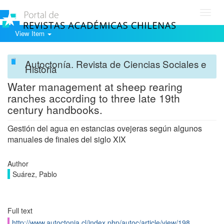
Toggl
navig
View Item
Autoctonía. Revista de Ciencias Sociales e
Historia
Water management at sheep rearing
ranches according to three late 19th
century handbooks.
Gestión del agua en estancias ovejeras según algunos
manuales de finales del siglo XIX
Author
Suárez, Pablo
Full text
http://www.autoctonia.cl/index.php/autoc/article/view/198