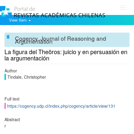
Toggl
navig
View Item
Cogency. Journal of Reasoning and
Argumentation
La figura del Theōros: juicio y en persuasión en
la argumentación
Author
Tindale, Christopher
Full text
https://cogency.udp.cl/index.php/cogency/article/view/131
Abstract
r