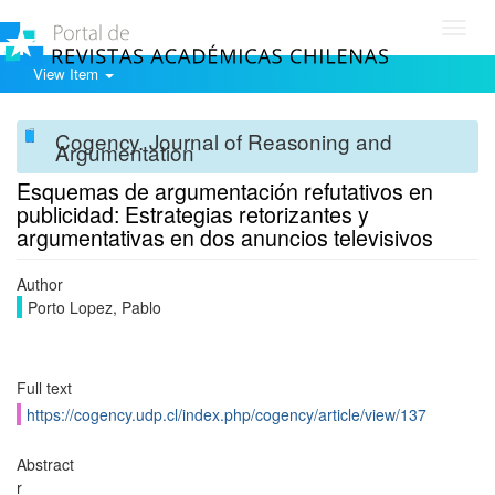
Toggl
navig
View Item
Cogency. Journal of Reasoning and
Argumentation
Esquemas de argumentación refutativos en
publicidad: Estrategias retorizantes y
argumentativas en dos anuncios televisivos
Author
Porto Lopez, Pablo
Full text
https://cogency.udp.cl/index.php/cogency/article/view/137
Abstract
r