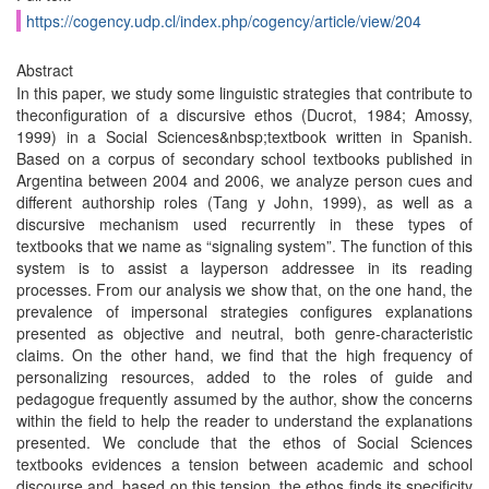
https://cogency.udp.cl/index.php/cogency/article/view/204
Abstract
In this paper, we study some linguistic strategies that contribute to
theconfiguration of a discursive ethos (Ducrot, 1984; Amossy,
1999) in a Social Sciences&nbsp;textbook written in Spanish.
Based on a corpus of secondary school textbooks published in
Argentina between 2004 and 2006, we analyze person cues and
different authorship roles (Tang y John, 1999), as well as a
discursive mechanism used recurrently in these types of
textbooks that we name as “signaling system”. The function of this
system is to assist a layperson addressee in its reading
processes. From our analysis we show that, on the one hand, the
prevalence of impersonal strategies configures explanations
presented as objective and neutral, both genre-characteristic
claims. On the other hand, we find that the high frequency of
personalizing resources, added to the roles of guide and
pedagogue frequently assumed by the author, show the concerns
within the field to help the reader to understand the explanations
presented. We conclude that the ethos of Social Sciences
textbooks evidences a tension between academic and school
discourse and, based on this tension, the ethos finds its specificity