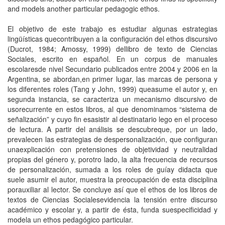
and models another particular pedagogic ethos.
El objetivo de este trabajo es estudiar algunas estrategias
lingüísticas quecontribuyen a la configuración del ethos discursivo
(Ducrot, 1984; Amossy, 1999) dellibro de texto de Ciencias
Sociales, escrito en español. En un corpus de manuales
escolaresde nivel Secundario publicados entre 2004 y 2006 en la
Argentina, se abordan,en primer lugar, las marcas de persona y
los diferentes roles (Tang y John, 1999) queasume el autor y, en
segunda instancia, se caracteriza un mecanismo discursivo de
usorecurrente en estos libros, al que denominamos “sistema de
señalización” y cuyo fin esasistir al destinatario lego en el proceso
de lectura. A partir del análisis se descubreque, por un lado,
prevalecen las estrategias de despersonalización, que configuran
unaexplicación con pretensiones de objetividad y neutralidad
propias del género y, porotro lado, la alta frecuencia de recursos
de personalización, sumada a los roles de guíay didacta que
suele asumir el autor, muestra la preocupación de esta disciplina
porauxiliar al lector. Se concluye así que el ethos de los libros de
textos de Ciencias Socialesevidencia la tensión entre discurso
académico y escolar y, a partir de ésta, funda suespecificidad y
modela un ethos pedagógico particular.