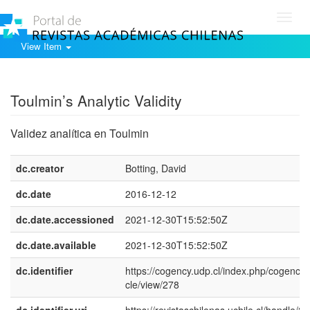
Toggl
navig
View Item
Show simple item record
Toulmin’s Analytic Validity
Validez analítica en Toulmin
dc.creator
Botting, David
dc.date
2016-12-12
dc.date.accessioned
2021-12-30T15:52:50Z
dc.date.available
2021-12-30T15:52:50Z
dc.identifier
https://cogency.udp.cl/index.php/cogency/a
cle/view/278