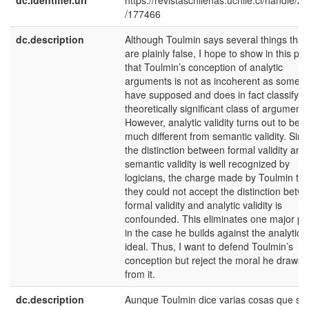
dc.identifier.uri
https://revistaschilenas.uchile.cl/handle/2
/177466
dc.description
Although Toulmin says several things that
are plainly false, I hope to show in this pa
that Toulmin’s conception of analytic
arguments is not as incoherent as some
have supposed and does in fact classify a
theoretically significant class of arguments
However, analytic validity turns out to be n
much different from semantic validity. Sinc
the distinction between formal validity and
semantic validity is well recognized by
logicians, the charge made by Toulmin tha
they could not accept the distinction betw
formal validity and analytic validity is
confounded. This eliminates one major pl
in the case he builds against the analytic
ideal. Thus, I want to defend Toulmin’s
conception but reject the moral he draws
from it.
dc.description
Aunque Toulmin dice varias cosas que so