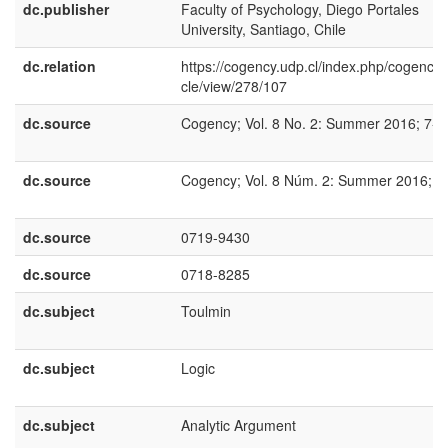
dc.publisher
Faculty of Psychology, Diego Portales
University, Santiago, Chile
dc.relation
https://cogency.udp.cl/index.php/cogency/a
cle/view/278/107
dc.source
Cogency; Vol. 8 No. 2: Summer 2016; 7-3
dc.source
Cogency; Vol. 8 Núm. 2: Summer 2016; 7
dc.source
0719-9430
dc.source
0718-8285
dc.subject
Toulmin
dc.subject
Logic
dc.subject
Analytic Argument