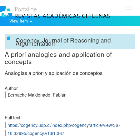
Toggl
navig
View Item
Cogency. Journal of Reasoning and
Argumentation
A priori analogies and application of
concepts
Analogías a priori y aplicación de conceptos
Author
Bernache Maldonado, Fabián
Full text
https://cogency.udp.cl/index.php/cogency/article/view/367
10.32995/cogency.v13i1.367