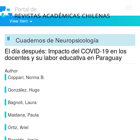
Toggl
navig
View Item
Cuadernos de Neuropsicología
El día después: Impacto del COVID-19 en los
docentes y su labor educativa en Paraguay
Author
Coppari, Norma B.
González, Hugo
Bagnoli, Laura
Maidana, Paula
Ortiz, Ariel
Recalde, Jesús