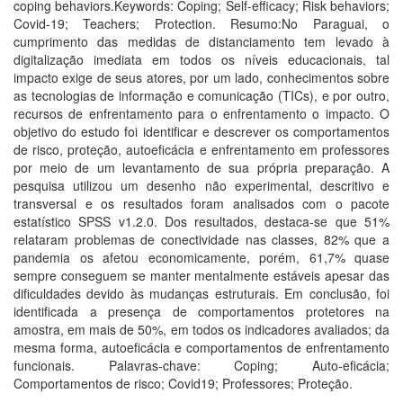
coping behaviors.Keywords: Coping; Self-efficacy; Risk behaviors;
Covid-19; Teachers; Protection. Resumo:No Paraguai, o
cumprimento das medidas de distanciamento tem levado à
digitalização imediata em todos os níveis educacionais, tal
impacto exige de seus atores, por um lado, conhecimentos sobre
as tecnologias de informação e comunicação (TICs), e por outro,
recursos de enfrentamento para o enfrentamento o impacto. O
objetivo do estudo foi identificar e descrever os comportamentos
de risco, proteção, autoeficácia e enfrentamento em professores
por meio de um levantamento de sua própria preparação. A
pesquisa utilizou um desenho não experimental, descritivo e
transversal e os resultados foram analisados com o pacote
estatístico SPSS v1.2.0. Dos resultados, destaca-se que 51%
relataram problemas de conectividade nas classes, 82% que a
pandemia os afetou economicamente, porém, 61,7% quase
sempre conseguem se manter mentalmente estáveis apesar das
dificuldades devido às mudanças estruturais. Em conclusão, foi
identificada a presença de comportamentos protetores na
amostra, em mais de 50%, em todos os indicadores avaliados; da
mesma forma, autoeficácia e comportamentos de enfrentamento
funcionais. Palavras-chave: Coping; Auto-eficácia;
Comportamentos de risco; Covid19; Professores; Proteção.