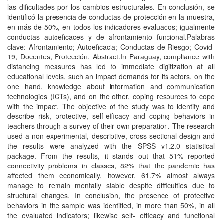
las dificultades por los cambios estructurales. En conclusión, se
identificó la presencia de conductas de protección en la muestra,
en más de 50%, en todos los indicadores evaluados; igualmente
conductas autoeficaces y de afrontamiento funcional.Palabras
clave: Afrontamiento; Autoeficacia; Conductas de Riesgo; Covid-
19; Docentes; Protección. Abstract:In Paraguay, compliance with
distancing measures has led to immediate digitization at all
educational levels, such an impact demands for its actors, on the
one hand, knowledge about information and communication
technologies (ICTs), and on the other, coping resources to cope
with the impact. The objective of the study was to identify and
describe risk, protective, self-efficacy and coping behaviors in
teachers through a survey of their own preparation. The research
used a non-experimental, descriptive, cross-sectional design and
the results were analyzed with the SPSS v1.2.0 statistical
package. From the results, it stands out that 51% reported
connectivity problems in classes, 82% that the pandemic has
affected them economically, however, 61.7% almost always
manage to remain mentally stable despite difficulties due to
structural changes. In conclusion, the presence of protective
behaviors in the sample was identified, in more than 50%, in all
the evaluated indicators; likewise self- efficacy and functional