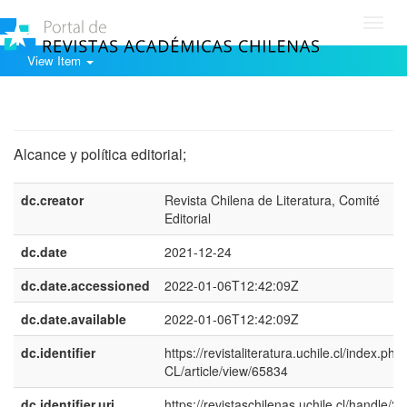
Toggl
navig
View Item
Show simple item record
Alcance y política editorial;
dc.creator
Revista Chilena de Literatura, Comité
Editorial
dc.date
2021-12-24
dc.date.accessioned
2022-01-06T12:42:09Z
dc.date.available
2022-01-06T12:42:09Z
dc.identifier
https://revistaliteratura.uchile.cl/index.php
CL/article/view/65834
dc.identifier.uri
https://revistaschilenas.uchile.cl/handle/2