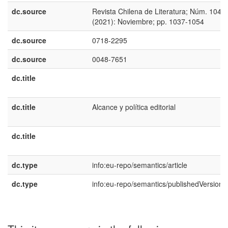
dc.source
Revista Chilena de Literatura; Núm. 104
(2021): Noviembre; pp. 1037-1054
dc.source
0718-2295
dc.source
0048-7651
dc.title
dc.title
Alcance y política editorial
dc.title
dc.type
info:eu-repo/semantics/article
dc.type
info:eu-repo/semantics/publishedVersion