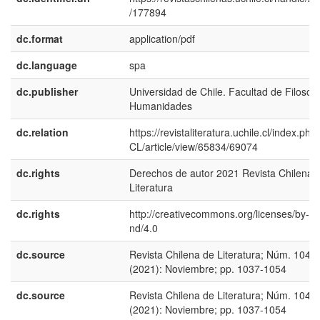
/177894
dc.format
application/pdf
dc.language
spa
dc.publisher
Universidad de Chile. Facultad de Filosofí
Humanidades
dc.relation
https://revistaliteratura.uchile.cl/index.php
CL/article/view/65834/69074
dc.rights
Derechos de autor 2021 Revista Chilena 
Literatura
dc.rights
http://creativecommons.org/licenses/by-nc
nd/4.0
dc.source
Revista Chilena de Literatura; Núm. 104
(2021): Noviembre; pp. 1037-1054
dc.source
Revista Chilena de Literatura; Núm. 104
(2021): Noviembre; pp. 1037-1054