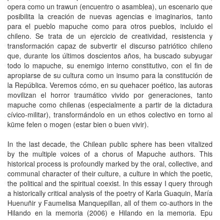
opera como un trawun (encuentro o asamblea), un escenario que
posibilita la creación de nuevas agencias e imaginarios, tanto
para el pueblo mapuche como para otros pueblos, incluido el
chileno. Se trata de un ejercicio de creatividad, resistencia y
transformación capaz de subvertir el discurso patriótico chileno
que, durante los últimos doscientos años, ha buscado subyugar
todo lo mapuche, su enemigo interno constitutivo, con el fin de
apropiarse de su cultura como un insumo para la constitución de
la República. Veremos cómo, en su quehacer poético, las autoras
movilizan el horror traumático vivido por generaciones, tanto
mapuche como chilenas (especialmente a partir de la dictadura
cívico-militar), transformándolo en un ethos colectivo en torno al
küme felen o mogen (estar bien o buen vivir).
In the last decade, the Chilean public sphere has been vitalized
by the multiple voices of a chorus of Mapuche authors. This
historical process is profoundly marked by the oral, collective, and
communal character of their culture, a culture in which the poetic,
the political and the spiritual coexist. In this essay I query through
a historically critical analysis of the poetry of Karla Guaquin, María
Huenuñir y Faumelisa Manquepillan, all of them co-authors in the
Hilando en la memoria (2006) e Hilando en la memoria. Epu