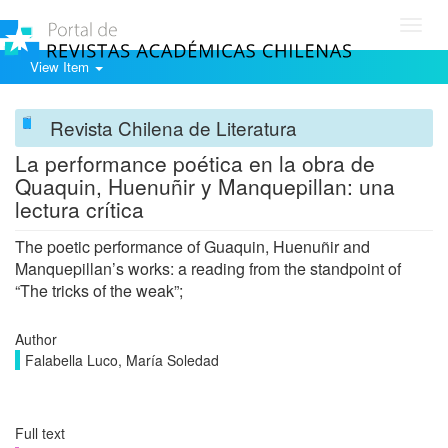
Toggl
navig
View Item
Revista Chilena de Literatura
La performance poética en la obra de
Quaquin, Huenuñir y Manquepillan: una
lectura crítica
The poetic performance of Guaquin, Huenuñir and
Manquepillan’s works: a reading from the standpoint of
“The tricks of the weak”;
Author
Falabella Luco, María Soledad
Full text