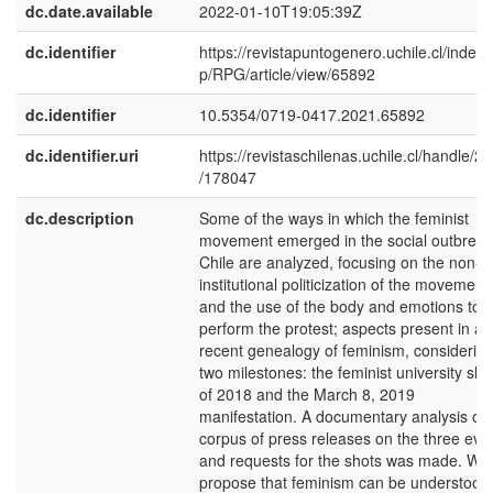
dc.date.available
2022-01-10T19:05:39Z
dc.identifier
https://revistapuntogenero.uchile.cl/index.
p/RPG/article/view/65892
dc.identifier
10.5354/0719-0417.2021.65892
dc.identifier.uri
https://revistaschilenas.uchile.cl/handle/2
/178047
dc.description
Some of the ways in which the feminist
movement emerged in the social outbreak
Chile are analyzed, focusing on the non-
institutional politicization of the movement
and the use of the body and emotions to
perform the protest; aspects present in a
recent genealogy of feminism, considerin
two milestones: the feminist university sho
of 2018 and the March 8, 2019
manifestation. A documentary analysis of 
corpus of press releases on the three eve
and requests for the shots was made. We
propose that feminism can be understood