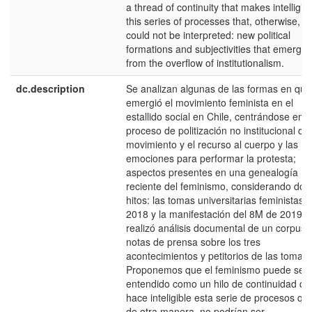
a thread of continuity that makes intelligib
this series of processes that, otherwise,
could not be interpreted: new political
formations and subjectivities that emerge
from the overflow of institutionalism.
dc.description
Se analizan algunas de las formas en que
emergió el movimiento feminista en el
estallido social en Chile, centrándose en e
proceso de politización no institucional del
movimiento y el recurso al cuerpo y las
emociones para performar la protesta;
aspectos presentes en una genealogía
reciente del feminismo, considerando dos
hitos: las tomas universitarias feministas 
2018 y la manifestación del 8M de 2019. 
realizó análisis documental de un corpus 
notas de prensa sobre los tres
acontecimientos y petitorios de las tomas.
Proponemos que el feminismo puede ser
entendido como un hilo de continuidad qu
hace inteligible esta serie de procesos qu
de otra manera, no podrían ser