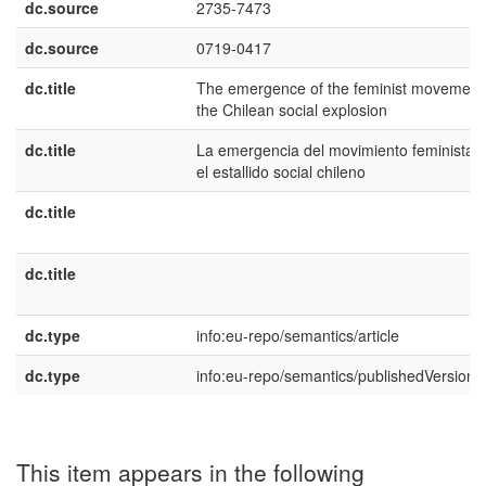
dc.source
2735-7473
dc.source
0719-0417
dc.title
The emergence of the feminist movement 
the Chilean social explosion
dc.title
La emergencia del movimiento feminista 
el estallido social chileno
dc.title
dc.title
dc.type
info:eu-repo/semantics/article
dc.type
info:eu-repo/semantics/publishedVersion
This item appears in the following