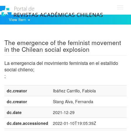
Toggl
navig
View Item
Show simple item record
The emergence of the feminist movement
in the Chilean social explosion
La emergencia del movimiento feminista en el estallido
social chileno;
;
dc.creator
Ibáñez Carrillo, Fabiola
dc.creator
Stang Alva, Fernanda
dc.date
2021-12-29
dc.date.accessioned
2022-01-10T19:05:39Z